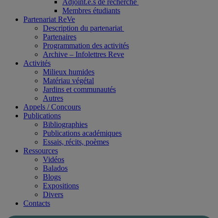
Adjoint.e.s de recherche
Membres étudiants
Partenariat ReVe
Description du partenariat
Partenaires
Programmation des activités
Archive – Infolettres Reve
Activités
Milieux humides
Matériau végétal
Jardins et communautés
Autres
Appels / Concours
Publications
Bibliographies
Publications académiques
Essais, récits, poèmes
Ressources
Vidéos
Balados
Blogs
Expositions
Divers
Contacts