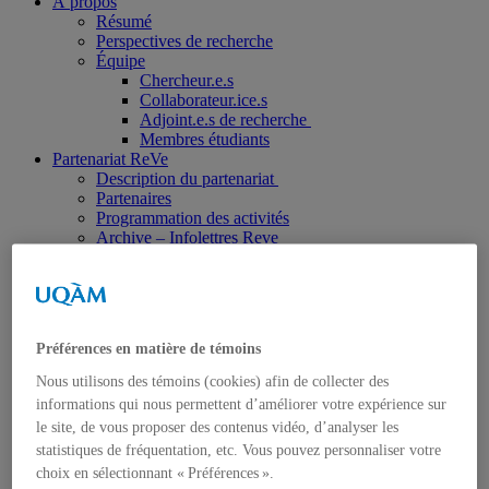
À propos
Résumé
Perspectives de recherche
Équipe
Chercheur.e.s
Collaborateur.ice.s
Adjoint.e.s de recherche
Membres étudiants
Partenariat ReVe
Description du partenariat
Partenaires
Programmation des activités
Archive – Infolettres Reve
Activités
Milieux humides
Matériau végétal
Jardins et communautés
Autres
Préférences en matière de témoins
Appels / Concours
Publications
Nous utilisons des témoins (cookies) afin de collecter des
Bibliographies
informations qui nous permettent d’améliorer votre expérience sur
Publications académiques
le site, de vous proposer des contenus vidéo, d’analyser les
Essais, récits, poèmes
statistiques de fréquentation, etc. Vous pouvez personnaliser votre
Ressources
Vidéos
choix en sélectionnant « Préférences ».