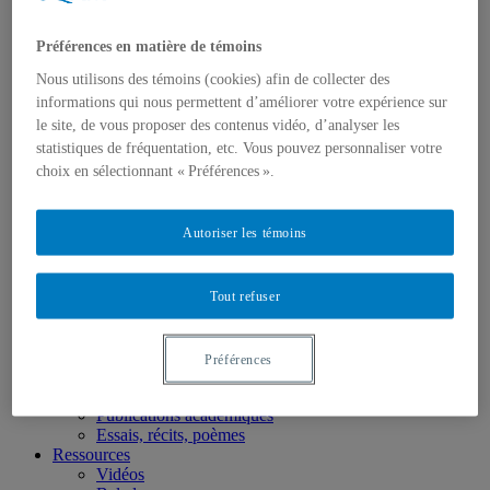
À propos
Résumé
Perspectives de recherche
Préférences en matière de témoins
Équipe
Nous utilisons des témoins (cookies) afin de collecter des
Chercheur.e.s
Collaborateur.ice.s
informations qui nous permettent d’améliorer votre expérience sur
Adjoint.e.s de recherche
le site, de vous proposer des contenus vidéo, d’analyser les
Membres étudiants
statistiques de fréquentation, etc. Vous pouvez personnaliser votre
Partenariat ReVe
choix en sélectionnant « Préférences ».
Description du partenariat
Partenaires
Programmation des activités
Autoriser les témoins
Archive – Infolettres Reve
Activités
Milieux humides
Matériau végétal
Tout refuser
Jardins et communautés
Autres
Appels / Concours
Préférences
Publications
Bibliographies
Publications académiques
Essais, récits, poèmes
Ressources
Vidéos