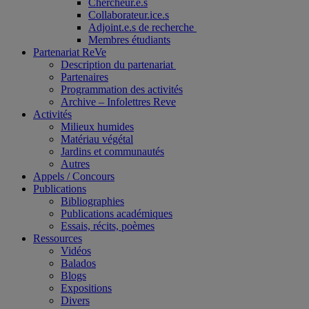
Chercheur.e.s
Collaborateur.ice.s
Adjoint.e.s de recherche
Membres étudiants
Partenariat ReVe
Description du partenariat
Partenaires
Programmation des activités
Archive – Infolettres Reve
Activités
Milieux humides
Matériau végétal
Jardins et communautés
Autres
Appels / Concours
Publications
Bibliographies
Publications académiques
Essais, récits, poèmes
Ressources
Vidéos
Balados
Blogs
Expositions
Divers