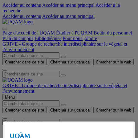
Accéder au contenu
Accéder au menu principal
Accéder à la
recherche
Accéder au contenu
Accéder au menu principal
Page d'accueil de l'UQAM
Étudier à l'UQAM
Bottin du personnel
Plan du campus
Bibliothèques
Pour nous joindre
GRIVE - Groupe de recherche interdisciplinaire sur le végétal et
l’environnement
Chercher dans ce site
Chercher sur uqam.ca
Chercher sur le web
GRIVE - Groupe de recherche interdisciplinaire sur le végétal et
l’environnement
Menu
Chercher dans ce site
Chercher sur uqam.ca
Chercher sur le web
Accueil