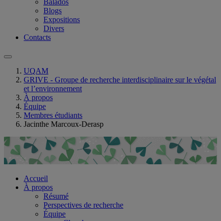
Balados
Blogs
Expositions
Divers
Contacts
UQAM
GRIVE - Groupe de recherche interdisciplinaire sur le végétal
et l’environnement
À propos
Équipe
Membres étudiants
Jacinthe Marcoux-Derasp
Accueil
À propos
Résumé
Perspectives de recherche
Équipe