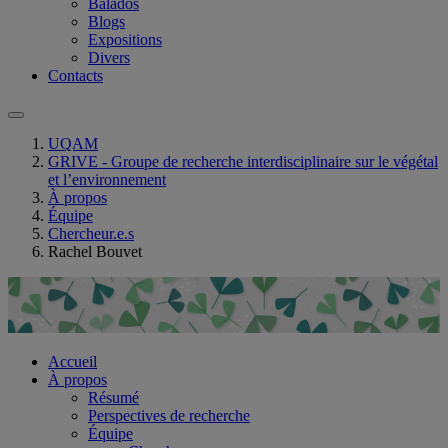
Balados
Blogs
Expositions
Divers
Contacts
UQAM
GRIVE - Groupe de recherche interdisciplinaire sur le végétal
et l’environnement
À propos
Équipe
Chercheur.e.s
Rachel Bouvet
Accueil
À propos
Résumé
Perspectives de recherche
Équipe