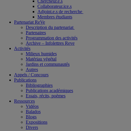
Chercheur.e.s
Collaborateur.ice.s
Adjoint.e.s de recherche
Membres étudiants
Partenariat ReVe
Description du partenariat
Partenaires
Programmation des activités
Archive – Infolettres Reve
Activités
Milieux humides
Matériau végétal
Jardins et communautés
Autres
Appels / Concours
Publications
Bibliographies
Publications académiques
Essais, récits, poèmes
Ressources
Vidéos
Balados
Blogs
Expositions
Divers