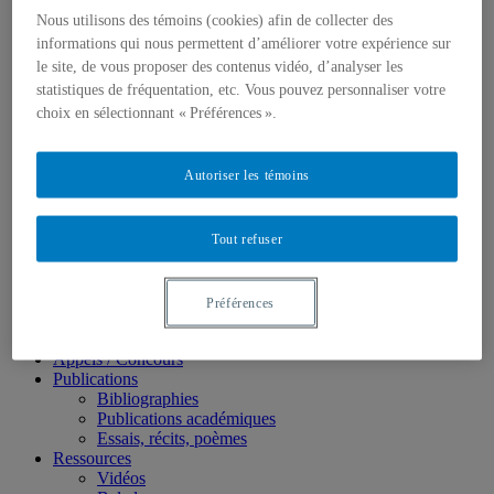
À propos
Nous utilisons des témoins (cookies) afin de collecter des
Résumé
Perspectives de recherche
informations qui nous permettent d’améliorer votre expérience sur
Équipe
le site, de vous proposer des contenus vidéo, d’analyser les
Chercheur.e.s
statistiques de fréquentation, etc. Vous pouvez personnaliser votre
Collaborateur.ice.s
choix en sélectionnant « Préférences ».
Adjoint.e.s de recherche
Membres étudiants
Partenariat ReVe
Autoriser les témoins
Description du partenariat
Partenaires
Programmation des activités
Archive – Infolettres Reve
Tout refuser
Activités
Milieux humides
Matériau végétal
Préférences
Jardins et communautés
Autres
Appels / Concours
Publications
Bibliographies
Publications académiques
Essais, récits, poèmes
Ressources
Vidéos